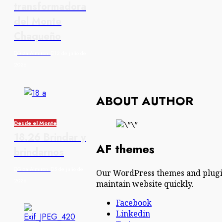
transformadora
del Monte
Chaqueño
Giza Almiron
12 de julio de
2026
ABOUT AUTHOR
Desde el Monte
18.26 Brindar y
AF themes
brindarnos
Giza Almiron
5 de julio de
Our WordPress themes and plugin
2026
maintain website quickly.
Facebook
Linkedin