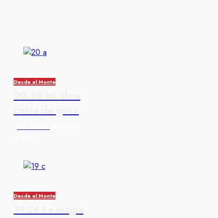
Desde el Monte
20.26 Mi alma
canta de gozo
Giza Almiron
20 de julio
de 2026
Desde el Monte
19.26 La magia