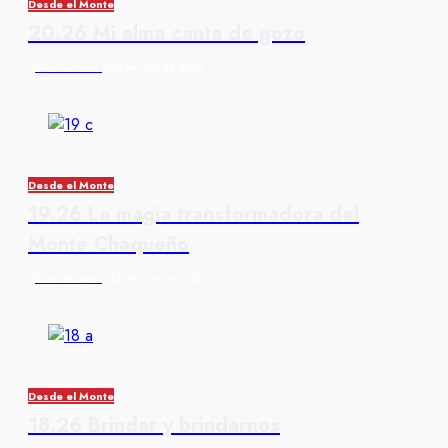
Desde el Monte
20.26 Mi alma canta de gozo
Giza Almiron
20 de julio de 2026
Desde el Monte
19.26 La magia transformadora del
Monte Chaqueño
Giza Almiron
12 de julio de 2026
Desde el Monte
18.26 Brindar y brindarnos