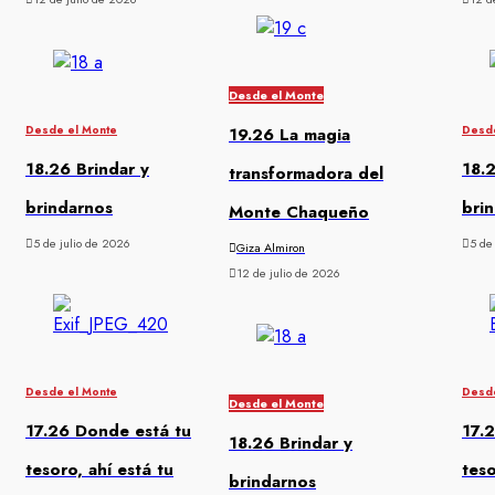
Desde el Monte
Desde el Monte
Desde
19.26 La magia
18.26 Brindar y
18.2
transformadora del
brindarnos
bri
Monte Chaqueño
5 de julio de 2026
5 de
Giza Almiron
12 de julio de 2026
Desde el Monte
Desde
Desde el Monte
17.26 Donde está tu
17.
18.26 Brindar y
tesoro, ahí está tu
teso
brindarnos