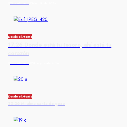
Giza Almiron
5 de julio de 2026
Desde el Monte
17.26 Donde está tu tesoro, ahí está tu
corazón
Giza Almiron
28 de junio de 2026
Desde el Monte
20.26 Mi alma canta de gozo