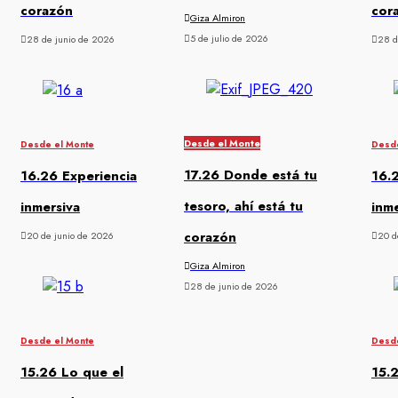
corazón
cor
Giza Almiron
5 de julio de 2026
28 de junio de 2026
28 d
Desde el Monte
Desde el Monte
Desde
17.26 Donde está tu
16.26 Experiencia
16.
tesoro, ahí está tu
inmersiva
inme
corazón
20 de junio de 2026
20 d
Giza Almiron
28 de junio de 2026
Desde el Monte
Desde
15.26 Lo que el
15.