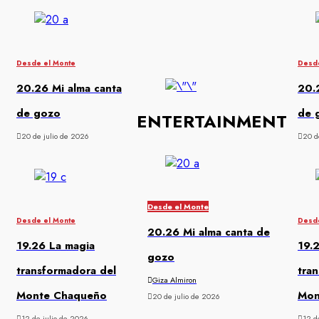
Desde el Monte
Desde
20.26 Mi alma canta
20.
de gozo
de 
ENTERTAINMENT
20 de julio de 2026
20 d
Desde el Monte
Desde el Monte
Desde
20.26 Mi alma canta de
19.26 La magia
19.
gozo
transformadora del
tra
Giza Almiron
Monte Chaqueño
Mon
20 de julio de 2026
12 de julio de 2026
12 d