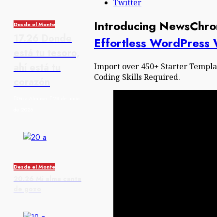
Twitter
Introducing NewsChro
Desde el Monte
17.26 Donde
Effortless WordPress 
está tu tesoro,
ahí está tu
Import over 450+ Starter Templat
Coding Skills Required.
corazón
Giza Almiron
28 de junio
de 2026
Desde el Monte
20.26 Mi alma canta
de gozo