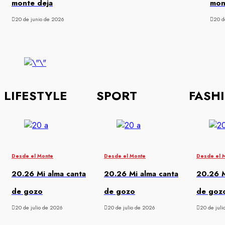
monte deja
mon
20 de junio de 2026
20 d
LIFESTYLE
SPORT
FASH
Desde el Monte
Desde el Monte
Desde el 
20.26 Mi alma canta
20.26 Mi alma canta
20.26 M
de gozo
de gozo
de goz
20 de julio de 2026
20 de julio de 2026
20 de juli