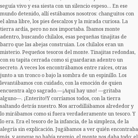
seguía vivo y esa siesta con un silencio espeso… En ese
mundo detenido, allí estábamos nosotros: changuitos con
el alma libre, los pies descalzos y la mirada curiosa. La
tierra ardía, pero no nos importaba. Íbamos monte
adentro, buscando chilalos, esas pequeñas tinajitas de
barro que las abejas construian. Los chilalos eran un
misterio. Pequeños tesoros del monte. Tinajitas redondas,
con su tapita cerrada como si guardaran adentro un
secreto. A veces los encontrábamos entre raíces, otras
junto a un tronco o bajo la sombra de un espinillo. Los
levantábamos con cuidado, con la emoción de quien
encuentra algo sagrado.—¡Aquí hay uno! —gritaba
alguno—. ¡Enterito!Y corríamos todos, con la tierra
saltando detrás nuestro. Nos arrodillábamos alrededor y
lo mirábamos como si fuera verdaderamente un tesoro. Y
lo era. Era el tesoro de la infancia, de la simpleza, de la
alegría sin explicación. Jugábamos a ver quién encontraba
más, y aunque no había premio, el monte nos daba todo: el