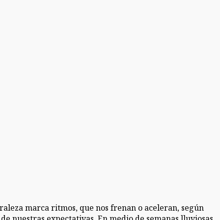
raleza marca ritmos, que nos frenan o aceleran, según
 de nuestras expectativas. En medio de semanas lluviosas,